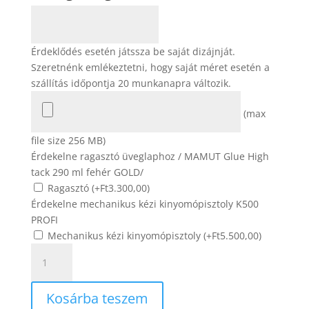
Érdeklődés esetén játssza be saját dizájnját.
Szeretnénk emlékeztetni, hogy saját méret esetén a
szállítás időpontja 20 munkanapra változik.
(max
file size 256 MB)
Érdekelne ragasztó üveglaphoz / MAMUT Glue High
tack 290 ml fehér GOLD/
Ragasztó (+
Ft
3.300,00
)
Érdekelne mechanikus kézi kinyomópisztoly K500
PROFI
Mechanikus kézi kinyomópisztoly (+
Ft
5.500,00
)
Üveg
hátfal
-
Kosárba teszem
Trabi