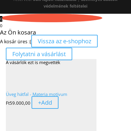
védelmének feltételei
0
0
Az Ön kosara
Vissza az e-shophoz
A kosár üres :(
Folytatni a vásárlást
A vásárlók ezt is megvették
Üveg hátfal - Materia motívum
+
Add
Ft
59.000,00