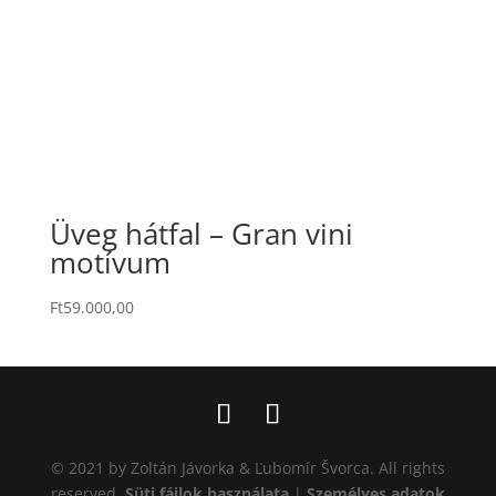
Üveg hátfal – Gran vini
motívum
Ft
59.000,00
© 2021 by Zoltán Jávorka & Ľubomír Švorca. All rights
reserved.
Süti fájlok használata
|
Személyes adatok