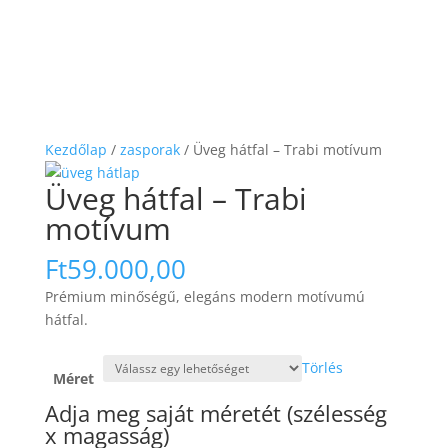
Kezdőlap
/
zasporak
/ Üveg hátfal – Trabi motívum
Üveg hátfal – Trabi
motívum
Ft
59.000,00
Prémium minőségű, elegáns modern motívumú
hátfal.
Törlés
Méret
Adja meg saját méretét (szélesség
x magasság)