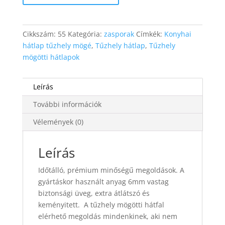
motívum
mennyiség
Cikkszám:
55
Kategória:
zasporak
Címkék:
Konyhai
hátlap tűzhely mögé
,
Tűzhely hátlap
,
Tűzhely
mögötti hátlapok
Leírás
További információk
Vélemények (0)
Leírás
Időtálló, prémium minőségű megoldások. A
gyártáskor használt anyag 6mm vastag
biztonsági üveg, extra átlátszó és
keményitett. A tűzhely mögötti hátfal
elérhető megoldás mindenkinek, aki nem