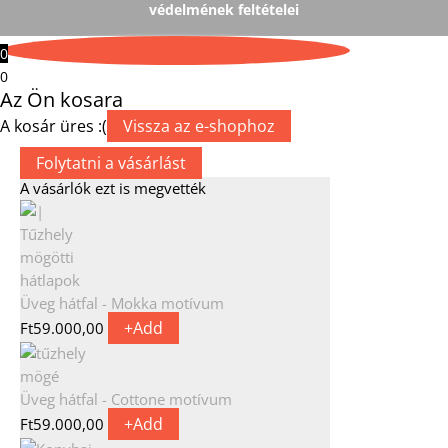
védelmének feltételei
0
0
Az Ön kosara
A kosár üres :(
Vissza az e-shophoz
Folytatni a vásárlást
A vásárlók ezt is megvették
Üveg hátfal - Mokka motívum
+
Add
Ft
59.000,00
Üveg hátfal - Cottone motívum
+
Add
Ft
59.000,00