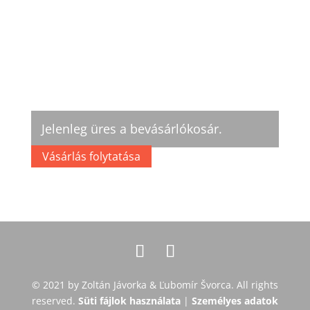
Jelenleg üres a bevásárlókosár.
Vásárlás folytatása
© 2021 by Zoltán Jávorka & Ľubomír Švorca. All rights
reserved.
Süti fájlok használata
|
Személyes adatok