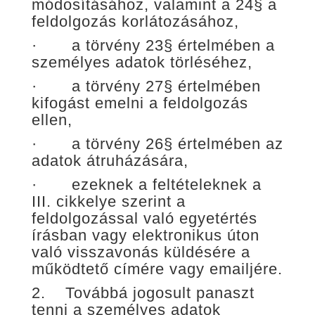
módosításához, valamint a 24§ a
feldolgozás korlátozásához,
· a törvény 23§ értelmében a
személyes adatok törléséhez,
· a törvény 27§ értelmében
kifogást emelni a feldolgozás
ellen,
· a törvény 26§ értelmében az
adatok átruházására,
· ezeknek a feltételeknek a
III. cikkelye szerint a
feldolgozással való egyetértés
írásban vagy elektronikus úton
való visszavonás küldésére a
működtető címére vagy emailjére.
2. Továbbá jogosult panaszt
tenni a személyes adatok