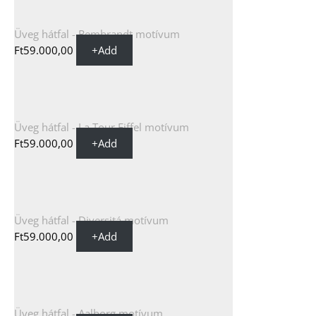
Üveg hátfal - Rembrandt motívum
Ft
59.000,00
+
Add
Üveg hátfal - La Tour Eiffel motívum
Ft
59.000,00
+
Add
Üveg hátfal - Diversitá motívum
Ft
59.000,00
+
Add
Üveg hátfal - Aalborg motívum