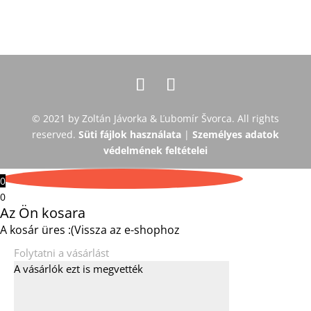
© 2021 by Zoltán Jávorka & Ľubomír Švorca. All rights
reserved.
Süti fájlok használata
|
Személyes adatok
védelmének feltételei
0
0
Az Ön kosara
A kosár üres :(
Vissza az e-shophoz
Folytatni a vásárlást
A vásárlók ezt is megvették