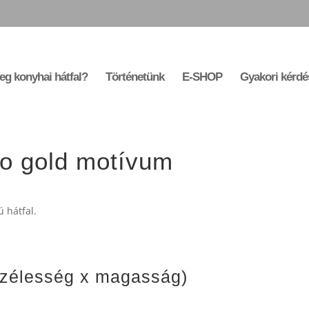
eg konyhai hátfal?
Történetünk
E-SHOP
Gyakori kérdé
ld motívum
ro gold motívum
 hátfal.
szélesség x magasság)