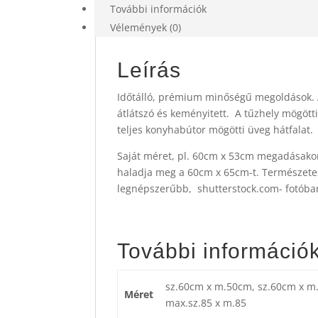
További információk
Vélemények (0)
Leírás
Időtálló, prémium minőségű megoldások. A
átlátszó és keményitett. A tűzhely mögöt
teljes konyhabútor mögötti üveg hátfalat.
Saját méret, pl. 60cm x 53cm megadásakor 
haladja meg a 60cm x 65cm-t. Természete
legnépszerűbb, shutterstock.com- fotóba
További információ
sz.60cm x m.50cm, sz.60cm x m
Méret
max.sz.85 x m.85