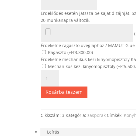
Érdeklődés esetén játssza be saját dizájnját. S
20 munkanapra változik.
Érdekelne ragasztó üveglaphoz / MAMUT Glue 
Ragasztó (+
Ft
3.300,00
)
Érdekelne mechanikus kézi kinyomópisztoly K
Mechanikus kézi kinyomópisztoly (+
Ft
5.500
Üveg
hátfal
-
Kosárba teszem
Albero
gold
motívum
mennyiség
Cikkszám:
3
Kategória:
zasporak
Címkék:
Konyh
Leírás