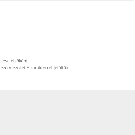
elése elsőként
elező mezőket
*
karakterrel jelöltük