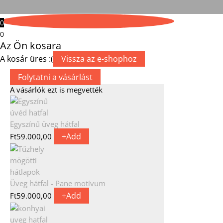
0
0
Az Ön kosara
A kosár üres :(
Vissza az e-shophoz
Folytatni a vásárlást
A vásárlók ezt is megvették
Egyszínű üveg hátfal
+
Add
Ft
59.000,00
Üveg hátfal - Pane motívum
+
Add
Ft
59.000,00