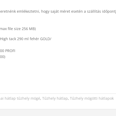
zeretnénk emlékeztetni, hogy saját méret esetén a szállítás időpont
(max file size 256 MB)
High tack 290 ml fehér GOLD/
500 PROFI
,00
)
ai hátlap tűzhely mögé
,
Tűzhely hátlap
,
Tűzhely mögötti hátlapok