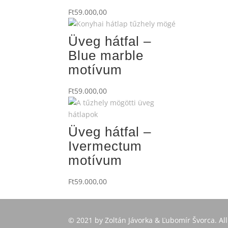
Ft
59.000,00
Üveg hátfal –
Blue marble
motívum
Ft
59.000,00
Üveg hátfal –
Ivermectum
motívum
Ft
59.000,00
© 2021 by Zoltán Jávorka & Ľubomír Švorca. All