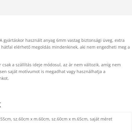
 gyártáskor használt anyag 6mm vastag biztonsági üveg, extra
ti hátfal elérhető megoldás mindenkinek, aki nem engedheti meg a
csak a szállítás ideje módosul, az ár nem változik, amíg nem
sen saját motívumot is megadhat vagy használhatja a
nkot.
k
.55cm, sz.60cm x m.60cm, sz.60cm x m.65cm, saját méret