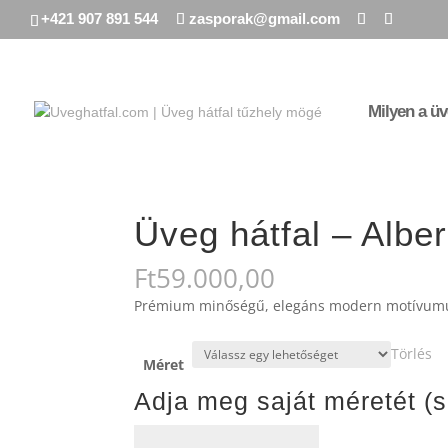
+421 907 891 544
zasporak@gmail.com
Milyen a üv
Kezdőlap
/
zasporak
/ Üveg hátfal – Albero go
Üveg hátfal – Albe
Ft
59.000,00
Prémium minőségű, elegáns modern motívumú
Törlés
Méret
Adja meg saját méretét (